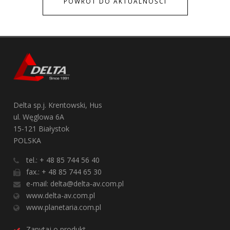
POWRÓT DO AKTUALNOŚCI
Delta sp.j. Krentowski, Hus
ul. Węglowa 6A
15-121 Białystok
POLSKA
tel.: + 48 85 744 56 40
fax.: + 48 85 744 65 30
e-mail:
delta@delta-av.com.pl
www.delta-av.com.pl
www.planetaria.com.pl
Zapytaj o produkt